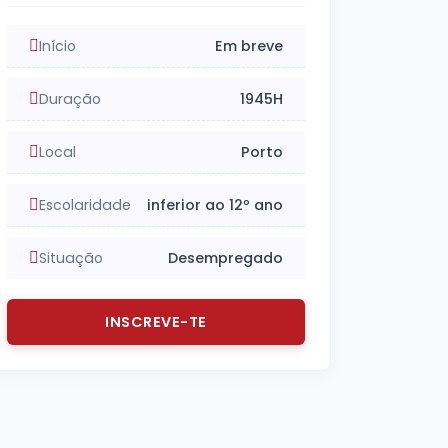
Início
Em breve
Duração
1945H
Local
Porto
Escolaridade
inferior ao 12º ano
Situação
Desempregado
INSCREVE-TE