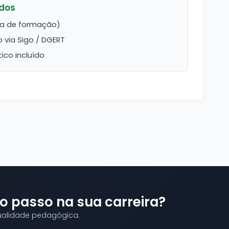
ndos
dia de formação)
o via Sigo / DGERT
ico incluído
o passo na sua carreira?
qualidade pedagógica.